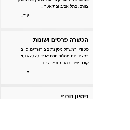
צוותא בתל אביב ובתיאטרו...
...עוד
הכשרה פרסים ושונות
סטודיו למשחק ניסן נתיב בירושלים, סיום
בהצטיינות מסלול תלת שנתי
2017-2020
קורס יוצרי במה מובילי שינוי...
...עוד
ניסיון נוסף
כישורים נוספים:
שירה ברמה בסיסית
כתיבה, מחזאות פאוטרי סלאם ושירה
הדרכת תיאטרון והנחיית קבוצות