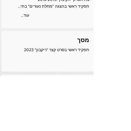
תפקיד ראשי בהצגה "מחלת נעורים" בתי...
...עוד
מסך
תפקיד ראשי בסרט קצר "ריקבון" 2023
ניסיון נוסף
שפות- עברית , צרפתית (שפת אם) , אנגלית
(רמה גבוהה)