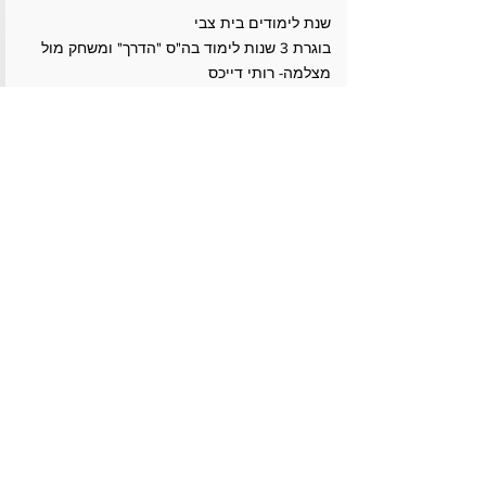
שנת לימודים בית צבי
בוגרת 3 שנות לימוד בה"ס "הדרך" ומשחק מול
מצלמה- רותי דייכס
משחק מול מצלמה- רני ...
...עוד
פרוייקטים
יצירת קשר
Contact
כל הזכויות שמורות לסוכנות