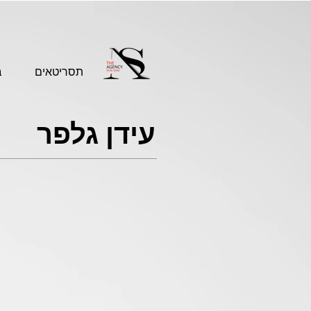
תסריטאים
ב
עידן גלפר