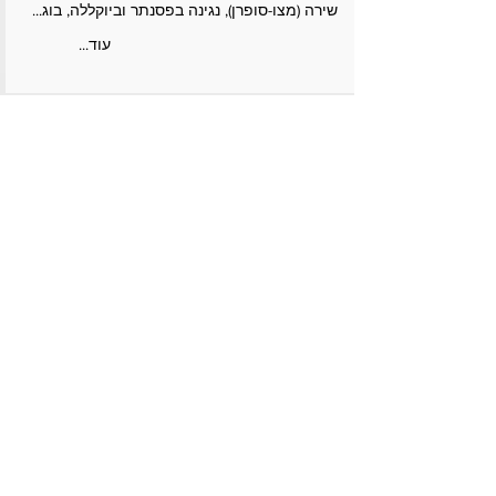
שירה (מצו-סופרן), נגינה בפסנתר וביוקללה, בוג...
...עוד
פרוייקטים
שואוריל