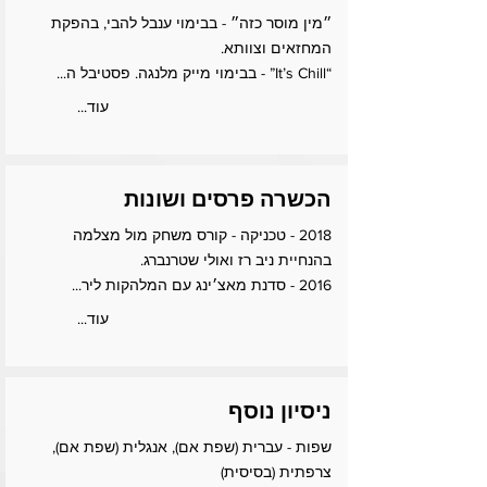
״מין מוסר כזה״ - בבימוי ענבל להבי, בהפקת
המחזאים וצוותא.
“It’s Chill” - בבימוי מייק מלנגה. פסטיבל ה...
...עוד
הכשרה פרסים ושונות
2018 - טכניקה - קורס משחק מול מצלמה
בהנחיית ניב רז ואולי שטרנברג.
2016 - סדנת מאצ׳ינג עם המלהקות ליר...
...עוד
ניסיון נוסף
שפות - עברית (שפת אם), אנגלית (שפת אם),
צרפתית (בסיסית)