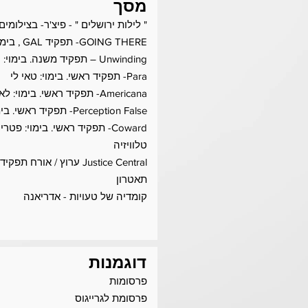
מסך
" לילות ירושלים " - פיצ'ר- בצילומים
GOING THERE- תפקיד GAL , בימוי : Arbel Kodesh
Unwinding – תפקיד משנה. בימוי: רוקו בובו / נטפליקס - פוסט-פרודקשן
Para- תפקיד ראשי. בימוי: טאי לי
Americana- תפקיד ראשי. בימוי: לאון הוג
Perception False- תפקיד ראשי. בימוי: לאון הוג
Coward- תפקיד ראשי. בימוי: פטריק ג'ון בון
טלוויזיה
Justice Central ערוץ / אורח תפקיד -The Verdict With Judge Hatchett
תאטרון
קומדיה של טעויות - אדריאנה
דוגמנות
פרסומות
פרסומת לגרייגוס