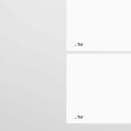
...עוד
...עוד