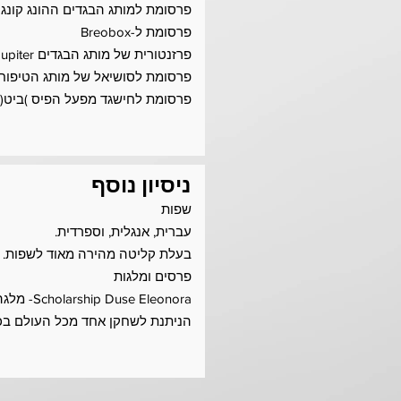
פרסומת למותג הבגדים ההונג קונגי .Bossini
פרסומת ל-Breobox
פרזנטורית של מותג הבגדים Sunburst Jupiter
פרסומת לסושיאל של מותג הטיפוח are Olivia
פרסומת לחישגד מפעל הפיס )ביט(
ניסיון נוסף
שפות
עברית, אנגלית, וספרדית.
בעלת קליטה מהירה מאוד לשפות.
פרסים ומלגות
Scholarship Duse Eleonora- מלגה מיוחדת לבית הספר למשחק לי שטרסברג בסך 40,000$
הניתנת לשחקן אחד מכל העולם בכל