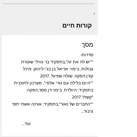
.
קורות חיים
מסך
סדרות-
*"יש לה את זה",בתפקיד בר גווילי שוטרת
גבולות, בימוי: אריאל בן בג'י.ליהוק: מיכל
קורן.הפקה: שולה שפיגל .2017
*"היום בלילה עם גורי אלפי", מערכון לתוכנית
בתפקיד: היולדת. בימוי:דן מסר,הפקה:
"קשת".2017
*"החברים של נאור",בתפקיד: אורנה אשת יחסי
ציבור...
...עוד