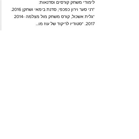
לימודי משחק קורסים וסדנאות:
*רני סער וירון כפכפי, סדנת בימאי ושחקן 2016.
*גלית אשכול, קורס משחק מול מצלמה
2014-
2017
. *סטודיו לריקוד של עוז מו...
...עוד
ניסיון נוסף
כישורים מיוחדים: קומיקאית, רקדנית, מדובבת,
מנחה בארועים ומסיבות
...עוד
פרוייקטים