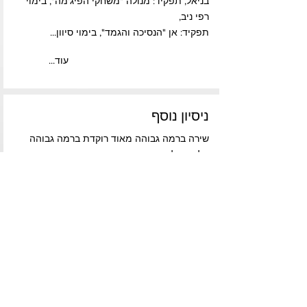
בניאל, תפקיד: מנולה "משחקי הפיג'מה", בימוי
רפי ניב,
תפקיד: אן "הנסיכה והגמד", בימוי סיוון...
...עוד
ניסיון נוסף
שירה ברמה גבוהה מאוד רוקדת ברמה גבוהה
הליכה על קביים
...עוד
פרוייקטים