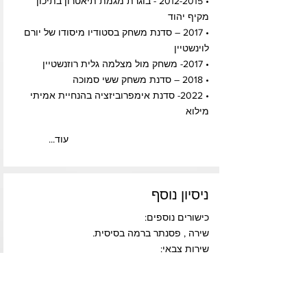
•
2012-2015
- בוגרת מגמת תיאטרון בתיכון
מקיף יהוד
• 2017 – סדנת משחק בסטודיו מיסודו של יורם
לוינשטיין
• 2017- משחק מול מצלמה גלית רוזנשטיין
• 2018 – סדנת משחק ששי סמוכה
• 2022- סדנת אימפרוביזציה בהנחיית אמיתי
מילוא
...עוד
ניסיון נוסף
כישורים נוספים:
שירה , פסנתר ברמה בסיסית.
שירות צבאי:
שירות צבאי מלא כמש"קית חינוך בחיל המודיעין.
שפות:
עברית- שפת אם , אנגלית- רמת דוברות,