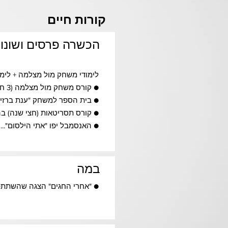
קורות חיים
הכשרה פרסים ושונו
לימודי משחק מול מצלמה + לימו
● קורס משחק מול מצלמה (3 חודשים) שניהלה השחקנית טלי שרון - ת"א.
● בית הספר למשחק "ענת ברזילי"
● קורס תסריטאות (חצי שנה) ב
● האנסמבל יפו "אתי הילסום"...
במה
● "אחרי החגים" הצגה שהשתתפת