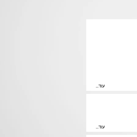
...עוד
...עוד