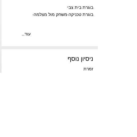
בוגרת בית צבי
בוגרת טכניקה-משחק מול מצלמה-
...עוד
ניסיון נוסף
זמרת
שפות-אנגלית, ספרדית
...עוד
פרוייקטים