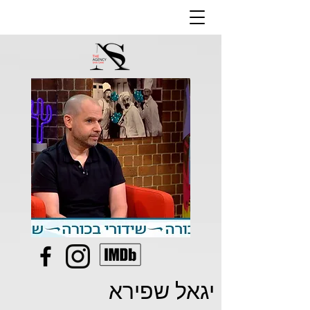
יגאל שפירא