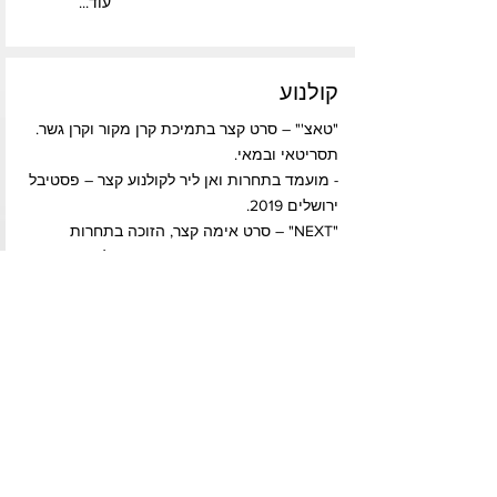
...עוד
קולנוע
"טאצ'" – סרט קצר בתמיכת קרן מקור וקרן גשר.
תסריטאי ובמאי.
- מועמד בתחרות ואן ליר לקולנוע קצר – פסטיבל
ירושלים 2019.
"NEXT" – סרט אימה קצר, הזוכה בתחרות
"אקשן ב-72 שעות" במסגרת פסטיבל אייקון
2010. תסריטאי ובמאי שותף.
...עוד
פרוייקטים