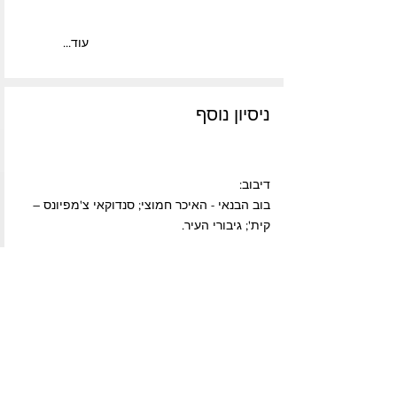
...עוד
ניסיון נוסף
דיבוב:
בוב הבנאי - האיכר חמוצי; סנדוקאי צ'מפיונס –
קית'; גיבורי העיר.
תרגום מאנגלית:
מפרץ ההרפתקאות; זהבית ופזית; ליגת הצדק;
תום החתול המדבר וחברים; מטוסי על; קוקו
חרג'וקו; פרויקט אמ סי בריבוע; גיבורי העיר; לאקי
פרד.