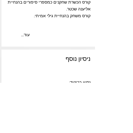
קורס הכשרת שחקנים כמספרי סיפורים בהנחיית
אליענה שכטר.
קורס משחק בהנחיית גילי אמיתי.
...עוד
ניסיון נוסף
נסיון בריקוד:
כוראוגרפיה להצגה "אמא אל תבואי" – תאטרון
אורנה פורת.
כישורים מיוחדים:
ריקוד, שירה, דיבוב, בימוי וכתיבה
שפות:
עברית, אנגלית טובה מאוד.