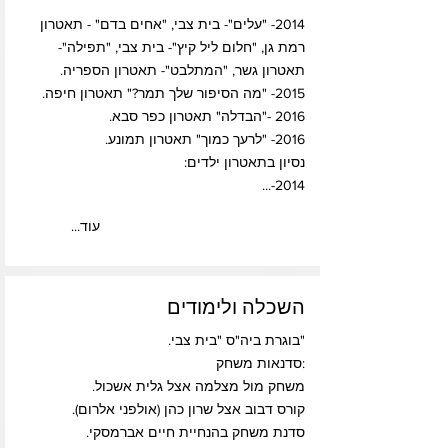
2014- "עלים"- בית צבי, "אחים בדם" - תאטרון
רמת גן, "חלום ליל קיץ"- בית צבי, "תפילה"-
תאטרון גשר, "המתלבט"- תאטרון הספריה.
2015- "מה הסיפור שלך תמר?" תאטרון חיפה.
2016 -"הבדלה" תאטרון כפר סבא.
2016- "לרעך כמוך" תאטרון תמונע.
נסיון בתאטרון ילדים:
2014-...
...עוד
השכלה ולימודים
"בוגרת ביה"ס "בית צבי.
:סדנאות משחק
משחק מול מצלמה אצל גלית אשכול.
קורס דבוב אצל שרון כהן (אולפני אלרום).
סדנת משחק בהנחיית חיים אברמסקי.