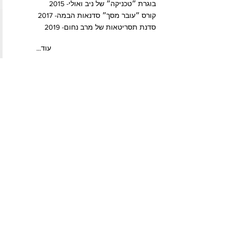
בוגרת ״טכניקה״ של ניב ואולי- 2015
קורס ״עובר מסך״ סדנאות הבמה- 2017
סדנת תסריטאות של מרב נחום- 2019
...עוד
ניסיון נוסף
כישורים נוספים:
שירה, ריקוד.
שפות:
אנגלית
...עוד
פרוייקטים