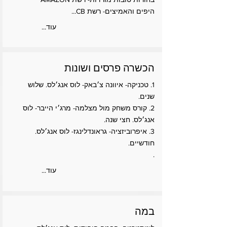
היפים והאמיצים- רשת CB...
...עוד
הכשרה פרסים ושונות
1. טכניקה- איוונה צ׳באק- לוס אנג׳לס. שלוש
שנים.
2. קורס משחק מול מצלמה- מרג׳י הייבר- לוס
אנג׳לס. חצי שנה.
3. איפרוביזציה- גראונדלינגז- לוס אנג׳לס.
חודשיים.
.
...עוד
במה