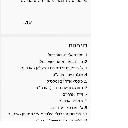
ליזיסטרטה- הבמה היהודית- לוס אנג׳לס
...עוד
דוגמנות
1. מקדונאלנדז- סופרבול
2. בירה באד וויזאר- סופרבול
3. ג׳ורדנז (בגדי ספורט והנעלה) - ארה״ב
4. אולד נייבי- ארה״ב
5. פפסי- ארה״ב ומקסיקו
6. טארגט (רשת חנויות)- ארה״ב
7. ויזה -ארה״ב
8. הונדה- ארה״ב
9. ג׳י אם סי - ארה״ב
10. אנסטסיה בברלי הילס (מוצרי טיפוח) -ארה״ב
11. קליירול (מוצרי שיער) -ארה״ב
12. צפתית- ישראל