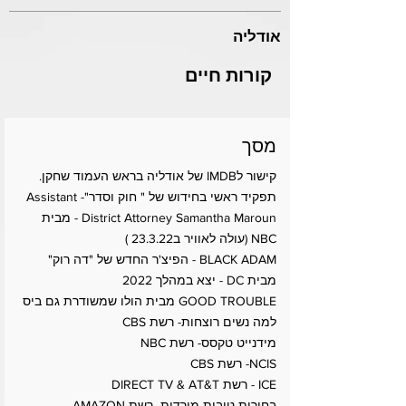
אודליה
קורות חיים
מסך
קישור לIMDB של אודליה בראש העמוד שחקן.
תפקיד ראשי בחידוש של " חוק וסדר"- Assistant
District Attorney Samantha Maroun - מבית
NBC (עולה לאוויר ב23.3.22 )
BLACK ADAM - הפיצ'ר החדש של "דה רוק"
מבית DC - יצא במהלך 2022
GOOD TROUBLE מבית הולו שמשודרת גם ביס
למה נשים רוצחות- רשת CBS
מידנייט טקסס- רשת NBC
NCIS- רשת CBS
ICE - רשת DIRECT TV & AT&T
בחורות טובות מורדות- רשת AMAZON