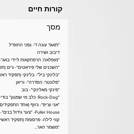
קורות חיים
מסך
"תאגד עונה 1"- גפני החופ"ל
דיבוב ושירה
"מופלאה: הרפתקאות ליידי באג"-
"השכנים שלי פיראטים"- ג'ים (תפ
"בלינקי ביל"- בלינקי (תפקיד ראש
"פלונטר: הסדרה"- וריאן
"פינקי מאלינקי"- בוב
"Rock-Dog: כלב מי שמנגן" בודי-שירה (התפקיד הראשי), שופט
"אני וצ'יפ"- ג'וזף (אחד התפקידי
Fuller House- "צער גידול בנים"- פרננדו
קווי לילה- פרסומת (תפקיד ראשי)
"משמר האר...