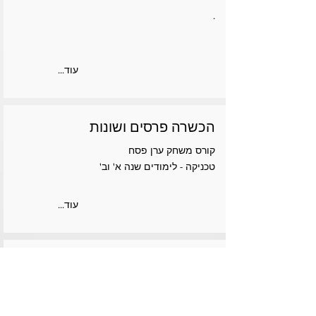
.
...עוד
הכשרה פרסים ושונות
קורס משחק ערן פסח
טכניקה - לימודים שנה א' וב'
...עוד
ניסיון נוסף
גולש גלים
מנגן על גיטרה