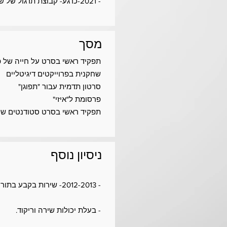
- 2021-כרגע- קבוצת תרגול של שיטת צ'בק בהנחיית שחר רוזן
מסך
תפקיד ראשי בסרט על חייה של פול
שחקנית בפרוייקטים דיגיטליים
סרטון תדמית עבור "תפוגן"
פרסומת ל"איזי"
תפקיד ראשי בסרט סטודנטים של
ניסיון נוסף
- 2012-2013- שירות בקבע בתור קצינת כ"א ביחידת מרכז תע"צ בתל השומר
- בעלת יכולות שירה וריקוד.