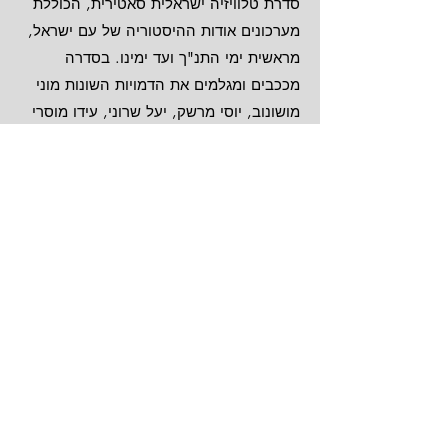
סדרת טלוויזיה ישראלית סאטירית, הכוללת
מערכונים אודות ההיסטוריה של עם ישראל,
מראשית ימי התנ"ך ועד ימינו. בסדרה
מככבים ומגלמים את הדמויות השונות מוני
מושונוב, יוסי מרשק, יעל שרוני, עידו מוסרי
ויניב ביטון. זוכת פרס האקדמיה הישראלית
לטלוויזיה לשנת 2014.