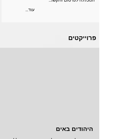
המכללה לפרסום ותקשו...
...עוד
פרוייקטים
היהודים באים