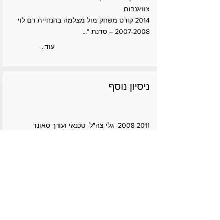
צוויגנבום
2014 קורס משחק מול מצלמה בהנחיית רם לוי
2007-2008
– סדנת "...
...עוד
ניסיון נוסף
2008-2011
- גלי צה"ל- טכנאי ועורך סאונד
ומוזיקה, מגיש פינה קבועה בתכנית "שישי חם"
מגיש פינה בתכנית "חותרים למגע" עם טייכר
וזרחוביץ, ובשנה האחרונה לשירות כותב עורך
מגיש תכנית לילה "התחנה המרכזית". במהלך
תהליך העבודה על התכנית עברתי הדרכות רבות
בינהן על ידי שרון טייכר ערן זרחוביץ ואברי גלעד.
כמו כן, גם התנסתי מספר רב של פעמים
בהפקת תכניות שונות בתחנה.