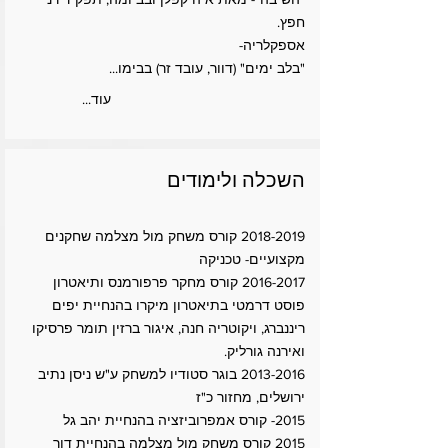
חפץ.
אספקלריה-
"בלב ימים" (דוור, עובד זר) בבימו...
...עוד
השכלה ולימודים
2018-2019
קורס משחק מול מצלמה שחקנים
מקצועיים- טכניקה
2016-2017
קורס מחקר פרפורמנס ותיאטרון
פוסט דרמטי בתיאטרון מיקרו בהנחיית יפים
ריננברג, ויקוטריה חנה, איגור ברזין תומר פרסיקו
ואירנה גורליק.
2013-2016
בוגר סטודיו למשחק ע"ש ניסן נתיב
ירושלים, מחזור כ"ז
2015- קורס אמפרוביזציה בהנחיית יהב גל
2015 קורס משחק מול מצלמה בהנחיית דור