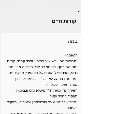
.
קורות חיים
במה
הקאמרי-
"תמונות מחיי נישואין" בבימוי גלעד קמחי, קורוס.
"תחושת בטן"- בבימוי ניר ארז, הקראה מבויימת
כחלק מפסטיבל הסתיו של הקאמרי, תפקיד ניב.
"מהומה רבה על לא דבר" – בבימוי אודי בן
משה, תפקיד קלאודיו.
"האחרים"- מאת הלל מיטלפונקט ובבימויו,
תפקיד החייל והאח.
"מיזרי"- בבימוי עירד רובינשטיין ובעיבודו, תפקיד
באסטר.
"השיבה"- מאת איה קפלן ובביומה, תפקיד רני