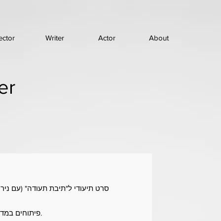
ector
Writer
Actor
About
er
סרט תיעודי ל"תיבת תעודה" (עם ניר טויב). שו
• פיתוחים במדע הישראלי. תסריטאית ובמאית.