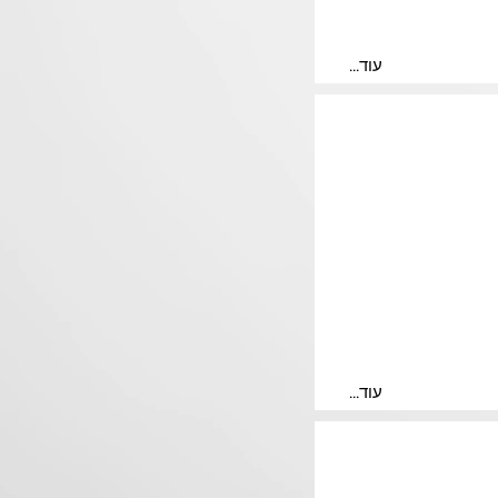
...עוד
...עוד