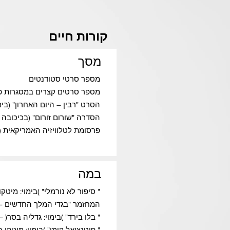
קורות חיים
מסך
מספר סרטי סטודנטים
מספר סרטים קצרים במסגרות פ
הסרט "רבין – היום האחרון" (בימו
הסדרה "שורום זורום" (בכיכובה של רינת
פרסומת לטלוויזיה האמריקאית (בי
במה
" סיפור לא נורמלי" )בימוי: מיטק
המחזמר "בגדי המלך החדשים – חנוכה 2013( "בימוי: אבי מלכה( – 
" בלו בירד" )בימוי: גדליה בסר( 
" פוטנציאל קומי" )בימוי: מיטקו ב