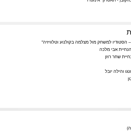
ת
יית שחר רוזן
ו והילה יובל
ן
ה)