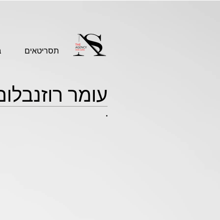
תסריטאים
ב
עומר רוזנבלום
.