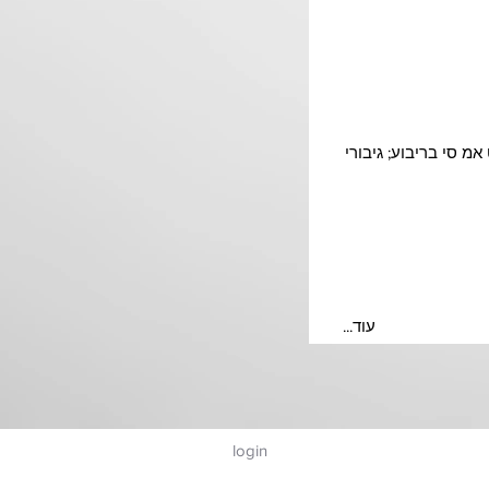
מ סי בריבוע; גיבורי
...עוד
login