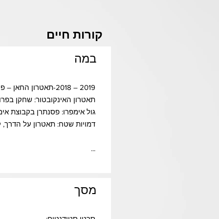
קורות חיים
במה
2019 – 2018-תאטרון החאן – פרויקט "כמעט מוחאן": שחקן באנסמבל יוצרים צעירים
תאטרון האינקובטור: שחקן בפרוי
גול אימפרו: פסנתרן בקבוצת אימ
דמויות שטח: תאטרון על הדרך, ק
...
מסך
סרטי סטודנטים: