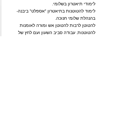
לימודי תיאטרון בשלומי.
לימוד להטוטנות בתיאטרון "אספלט" ביבנה-
בהנהלת שלומי חנוכה.
להטוטן לרבות להטוטן אש ומורה לאומנות
להטוטנות. עבודה סביב השעון ועם לחץ של
עבודה. חזרות ואימונים עם שחקנים מהשורה
הראשונה בתחום.
" ח...
...עוד
פרוייקטים