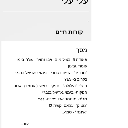
עלי עלי
.
קורות חיים
מסך
פאודה 5- בצילומים -אבו זהאר - Yes- בימוי :
עומרי גבעון
"תחריר" - שייח דכרורי - בימוי : אריאל בנבג'י-
בקרוב ב- YES
פיצ'ר "הילולה" - תפקיד ראשי ( אחמד) - גרוס
הפקות- בימוי :אריאל בנבג'י
מג"ב- מוחמד אבו פארס- Yes
"נוטוק"- עבאס -קשת 12
"איננה" - סמי-...
...עוד