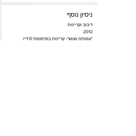
ניסיון נוסף
דיבוב וקריינות
2012:
"עמותת אנוש"- קריינות בפרסומת לרדיו
2010:
"ארתור והמינימונים- נקמתו של מלתזאר"- קולות
כלליים
אחר
:
1995- 1999
"מגזין זולה"- מגזין נוער טלוויזיוני קהילתי
בהפקת מרכז כגן בירושלים במסגרתו ביים, כתב,
שיחק, צילם וערך פ...
...עוד