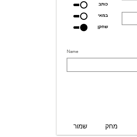
כותב
במאי
שחקן
Name
מחק
שמור