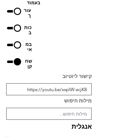
בעמוד
עור
ך
כות
ב
במ
אי
שח
קן
קישור ליוטיוב
מילות חיפוש
אנגלית