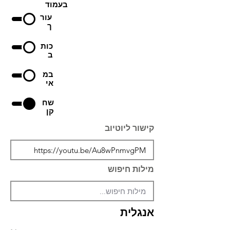
בעמוד
עור
ך
כות
ב
במ
אי
שח
קן
קישור ליוטיוב
מילות חיפוש
אנגלית