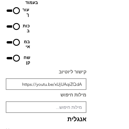
בעמוד
עור
ך
כות
ב
במ
אי
שח
קן
קישור ליוטיוב
מילות חיפוש
אנגלית