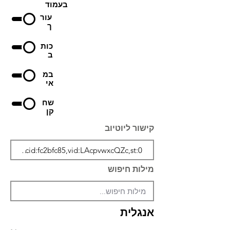
בעמוד
עור
ך
כות
ב
במ
אי
שח
קן
קישור ליוטיוב
מילות חיפוש
אנגלית