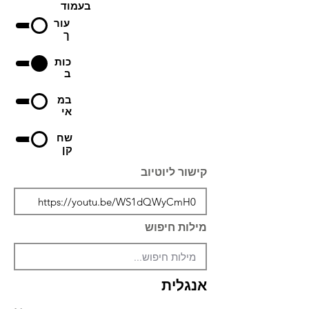
בעמוד
עור
ך
כות
ב
במ
אי
שח
קן
קישור ליוטיוב
מילות חיפוש
אנגלית