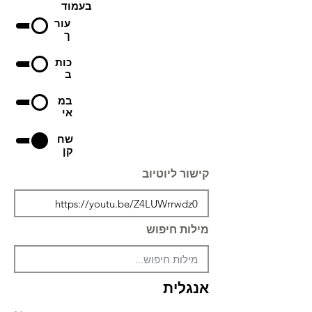
בעמוד
עור
ך
כות
ב
במ
אי
שח
קן
קישור ליוטיוב
מילות חיפוש
אנגלית