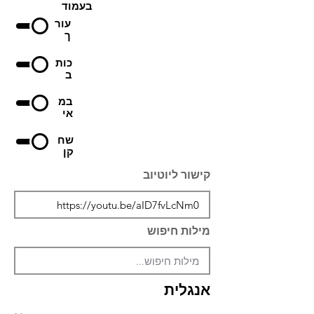
בעמוד
עור
ך
כות
ב
במ
אי
שח
קן
קישור ליוטיוב
מילות חיפוש
אנגלית