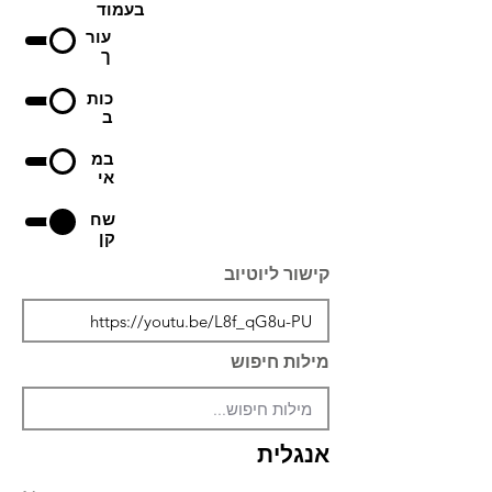
בעמוד
עור
ך
כות
ב
במ
אי
שח
קן
קישור ליוטיוב
מילות חיפוש
אנגלית