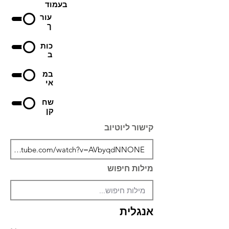
בעמוד
עור
ך
כות
ב
במ
אי
שח
קן
קישור ליוטיוב
מילות חיפוש
אנגלית