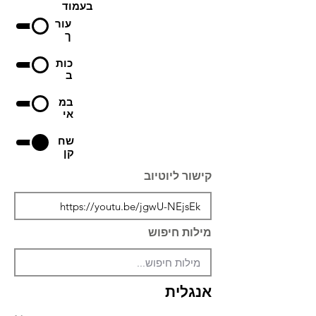
בעמוד
עור
ך
כות
ב
במ
אי
שח
קן
קישור ליוטיוב
מילות חיפוש
אנגלית