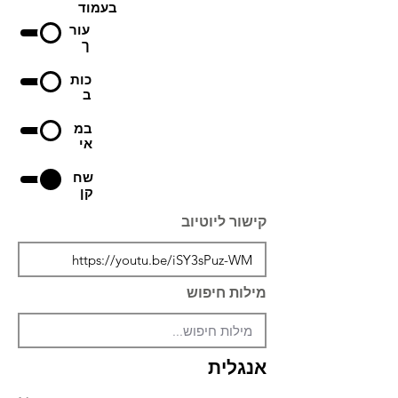
בעמוד
עור
ך
כות
ב
במ
אי
שח
קן
קישור ליוטיוב
מילות חיפוש
אנגלית