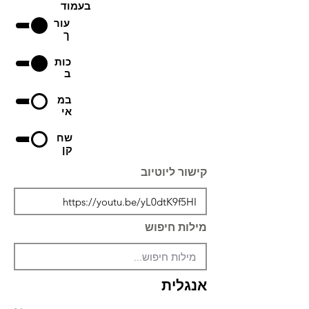
בעמוד
עור
ך
כות
ב
במ
אי
שח
קן
קישור ליוטיוב
מילות חיפוש
אנגלית