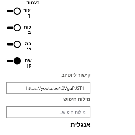
בעמוד
עור
ך
כות
ב
במ
אי
שח
קן
קישור ליוטיוב
מילות חיפוש
אנגלית