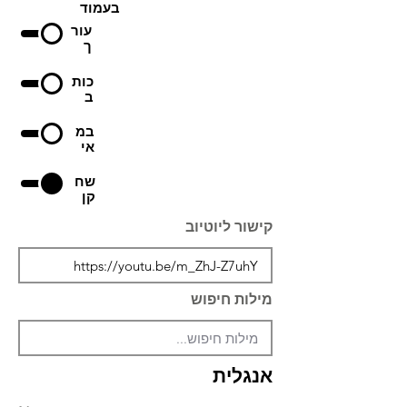
בעמוד
עור
ך
כות
ב
במ
אי
שח
קן
קישור ליוטיוב
מילות חיפוש
אנגלית